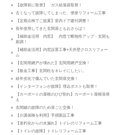
【故障前に取替】 ガス給湯器取替！
古くなって故障してしまった、便座リフォーム工事
【定期点検でご提案】室内ドア建付調整！
長年使用してきた玄関扉ともおさらば！
【補助金活用 内窓】 内窓で断熱性アップ・玄関も
新調！
【補助金活用】内窓設置工事+天井壁クロスリフォー
ム
【玄関用網戸が壊れた】玄関用網戸交換！
【板金工事】玄関柱をキレイにしたい。
経年劣化で傷んでいた玄関扉交換！
【インターフォンが故障】埋込ポストも取替！
【カーポートの屋根のひび割れ】カーポート屋根張替
え
玄関鍵の故障のため扉ごと交換！
【介護保険を利用】手摺新設工事
【老朽化からの水漏れ】トイレのリフォーム工事
【トイレの故障】トイレリフォーム工事