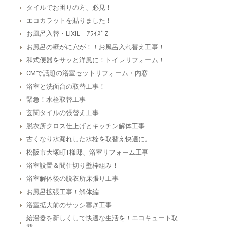
タイルでお困りの方、必見！
エコカラットを貼りました！
お風呂入替・LIXIL ｱﾗｲｽﾞZ
お風呂の壁がに穴が！！お風呂入れ替え工事！
和式便器をサッと洋風に！トイレリフォーム！
CMで話題の浴室セットリフォーム・内窓
浴室と洗面台の取替工事！
緊急！水栓取替工事
玄関タイルの張替え工事
脱衣所クロス仕上げとキッチン解体工事
古くなり水漏れした水栓を取替え快適に。
松阪市大塚町T様邸、浴室リフォーム工事
浴室設置＆間仕切り壁枠組み！
浴室解体後の脱衣所床張り工事
お風呂拡張工事！解体編
浴室拡大前のサッシ塞ぎ工事
給湯器を新しくして快適な生活を！エコキュート取