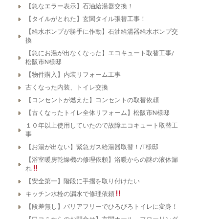
【急なエラー表示】石油給湯器交換！
【タイルがとれた】玄関タイル張替工事！
【給水ポンプが勝手に作動】石油給湯器給水ポンプ交
換
【急にお湯が出なくなった】エコキュート取替工事/
松阪市N様邸
【物件購入】内装リフォーム工事
古くなった内装、トイレ交換
【コンセントが燃えた】コンセントの取替依頼
【古くなったトイレ全体リフォーム】松阪市N様邸
１０年以上使用していたので故障エコキュート取替工
事
【お湯が出ない】緊急ガス給湯器取替！/T様邸
【浴室暖房乾燥機の修理依頼】浴暖からの謎の液体漏
れ
【安全第一】階段に手摺を取り付けたい
キッチン水栓の漏水で修理依頼
【段差無し】バリアフリーでひろびろトイレに変身！