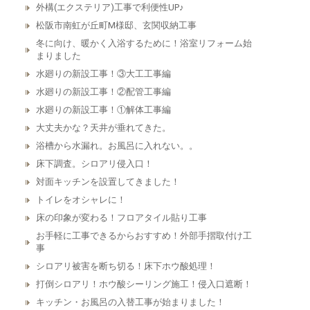
外構(エクステリア)工事で利便性UP♪
松阪市南虹が丘町M様邸、玄関収納工事
冬に向け、暖かく入浴するために！浴室リフォーム始
まりました
水廻りの新設工事！③大工工事編
水廻りの新設工事！②配管工事編
水廻りの新設工事！①解体工事編
大丈夫かな？天井が垂れてきた。
浴槽から水漏れ。お風呂に入れない。。
床下調査。シロアリ侵入口！
対面キッチンを設置してきました！
トイレをオシャレに！
床の印象が変わる！フロアタイル貼り工事
お手軽に工事できるからおすすめ！外部手摺取付け工
事
シロアリ被害を断ち切る！床下ホウ酸処理！
打倒シロアリ！ホウ酸シーリング施工！侵入口遮断！
キッチン・お風呂の入替工事が始まりました！