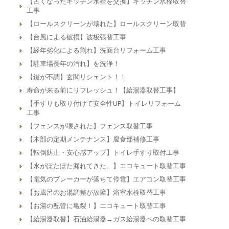
【古くなったキッチン水栓を交換】キッチン水栓取替
工事
【ロールスクリーンが壊れた】ロールスクリーン取替
【台風による破損】波板張替工事
【経年劣化による割れ】洗面台リフォーム工事
【駐車場長年の汚れ】を洗浄！
【鍵が不調】玄関リシェント！！
寿命が来る前にリフレッシュ！【給湯器取替工事】
【手すりも取り付けて安全性UP】トイレリフォーム
工事
【フェンスが壊された】フェンス取替工事
【木部の定期メンテナンス】腐食部補修工事
【転倒防止・安心感アップ】トイレ手すり取付工事
【水がぽたぽた漏れてきた。】エコキュート取替工事
【電気のブレーカーが落ちて停電】エアコン取替工事
【お風呂のお湯調整が故障】浴室水栓取替工事
【お湯の配管に亀裂！】エコキュート取替工事
【給湯器取替】石油給湯器→ガス給湯器への取替工事