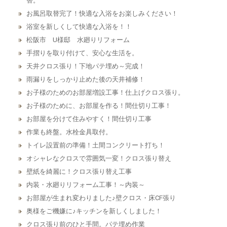
替。
お風呂取替完了！快適な入浴をお楽しみください！
浴室を新しくして快適な入浴を！！
松阪市 U様邸 水廻りリフォーム
手摺りを取り付けて、安心な生活を。
天井クロス張り！下地パテ埋め～完成！
雨漏りをしっかり止めた後の天井補修！
お子様のためのお部屋増設工事！仕上げクロス張り。
お子様のために、お部屋を作る！間仕切り工事！
お部屋を分けて住みやすく！間仕切り工事
作業も終盤。水栓金具取付。
トイレ設置前の準備！土間コンクリート打ち！
オシャレなクロスで雰囲気一変！クロス張り替え
壁紙を綺麗に！クロス張り替え工事
内装・水廻りリフォーム工事！～内装～
お部屋が生まれ変わりました♪壁クロス・床CF張り
奥様をご機嫌に♪キッチンを新しくしました！
クロス張り前のひと手間。パテ埋め作業