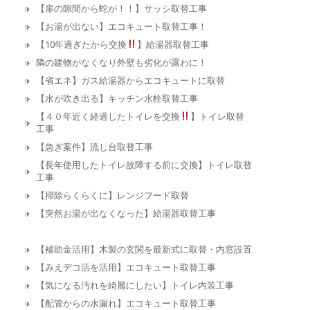
【扉の隙間から蛇が！！】サッシ取替工事
【お湯が出ない】エコキュート取替工事！
【10年過ぎたから交換
】給湯器取替工事
隣の建物がなくなり外壁も劣化が露わに！
【省エネ】ガス給湯器からエコキュートに取替
【水が吹き出る】キッチン水栓取替工事
【４０年近く経過したトイレを交換
】トイレ取替
工事
【急ぎ案件】流し台取替工事
【長年使用したトイレ故障する前に交換】トイレ取替
工事
【掃除らくらくに】レンジフード取替
【突然お湯が出なくなった】給湯器取替工事
【補助金活用】木製の玄関を最新式に取替・内窓設置
【みえデコ活を活用】エコキュート取替工事
【気になる汚れを綺麗にしたい】トイレ内装工事
【配管からの水漏れ】エコキュート取替工事