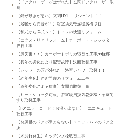
【ドアクローザーがはずれた】玄関ドアクローザー取
替
【鍵が動きが悪い】玄関LIXIL リシェント！！
【浴暖から異音が！】浴室換気乾燥暖房機取替
【和式から洋式へ！】トイレの快適リフォーム
【エクステリアリフォーム】カーポート・シャッター
取替工事
【風災害！！】カーポートポリカ張替え工事/N様邸
【長年の劣化により配管故障】洗面取替工事
【シャワーの頭が外れた】浴室シャワー取替！！
【経年劣化】伸縮門扉のリフォーム工事
【経年劣化による腐食】玄関扉取替工事
【ヒートショック対策】浴室暖房換気乾燥機・浴室て
すり取替工事
【P01エラーコード！お湯が出ない】 エコキュート
取替工事
【お風呂のドアが閉まらない】ユニットバスのドア交
換
【水漏れ発生】キッチン水栓取替工事