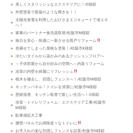
美しくスタリッシュなエクステリアに！/E様邸
外壁塗装で新築のような輝きを！！
太陽光発電を利用したおひさまエコキュートで省エネ
へ！
家事のパートナー食洗器取替/松阪市M様邸
毎日を安心・快適に一新させる雨戸リフォーム
色褪せてしまった屋根を塗装！/松阪市K様邸
冷たいタイルから温かみのあるクッションフロアへ
～子供部屋から自分好みの空間へ～内装リフォーム
浴室の内壁を綺麗にリフレッシュ
植木を撤去し、目隠しフェンスへ！/松阪市M様邸
キッチンパネル！トイレを清潔に/松阪市N様邸
壁紙張替、キッチン取替で新しい生活へ！O様邸
浴室・トイレリフォーム・エクステリア工事/松阪市
M様邸
駐車場拡大工事
腰壁パネルでお掃除楽々なトイレに
お手入れの楽な目隠しフェンスを設置/松阪市N様邸