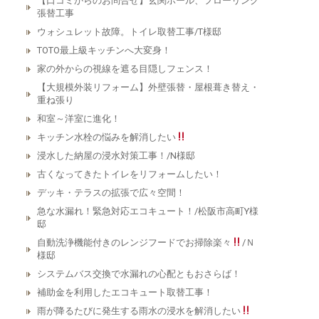
【口コミからのお問合せ】玄関ホール、フローリング
張替工事
ウォシュレット故障。トイレ取替工事/T様邸
TOTO最上級キッチンへ大変身！
家の外からの視線を遮る目隠しフェンス！
【大規模外装リフォーム】外壁張替・屋根葺き替え・
重ね張り
和室～洋室に進化！
キッチン水栓の悩みを解消したい
浸水した納屋の浸水対策工事！/N様邸
古くなってきたトイレをリフォームしたい！
デッキ・テラスの拡張で広々空間！
急な水漏れ！緊急対応エコキュート！/松阪市高町Y様
邸
自動洗浄機能付きのレンジフードでお掃除楽々
/Ｎ
様邸
システムバス交換で水漏れの心配ともおさらば！
補助金を利用したエコキュート取替工事！
雨が降るたびに発生する雨水の浸水を解消したい