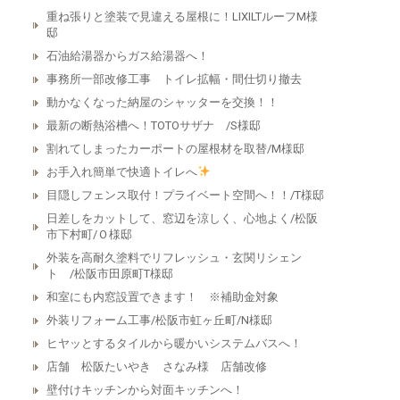
重ね張りと塗装で見違える屋根に！LIXILTルーフM様
邸
石油給湯器からガス給湯器へ！
事務所一部改修工事 トイレ拡幅・間仕切り撤去
動かなくなった納屋のシャッターを交換！！
最新の断熱浴槽へ！TOTOサザナ /S様邸
割れてしまったカーポートの屋根材を取替/M様邸
お手入れ簡単で快適トイレへ
目隠しフェンス取付！プライベート空間へ！！/T様邸
日差しをカットして、窓辺を涼しく、心地よく/松阪
市下村町/Ｏ様邸
外装を高耐久塗料でリフレッシュ・玄関リシェン
ト /松阪市田原町T様邸
和室にも内窓設置できます！ ※補助金対象
外装リフォーム工事/松阪市虹ヶ丘町/N様邸
ヒヤッとするタイルから暖かいシステムバスへ！
店舗 松阪たいやき さなみ様 店舗改修
壁付けキッチンから対面キッチンへ！