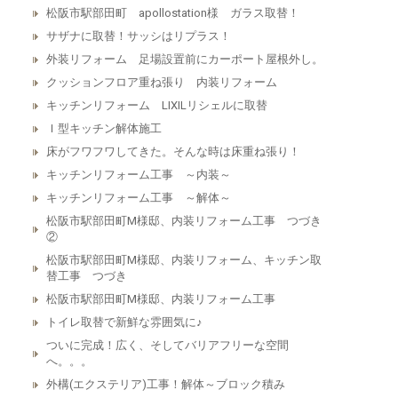
松阪市駅部田町 apollostation様 ガラス取替！
サザナに取替！サッシはリプラス！
外装リフォーム 足場設置前にカーポート屋根外し。
クッションフロア重ね張り 内装リフォーム
キッチンリフォーム LIXILリシェルに取替
Ｉ型キッチン解体施工
床がフワフワしてきた。そんな時は床重ね張り！
キッチンリフォーム工事 ～内装～
キッチンリフォーム工事 ～解体～
松阪市駅部田町M様邸、内装リフォーム工事 つづき
②
松阪市駅部田町M様邸、内装リフォーム、キッチン取
替工事 つづき
松阪市駅部田町M様邸、内装リフォーム工事
トイレ取替で新鮮な雰囲気に♪
ついに完成！広く、そしてバリアフリーな空間
へ。。。
外構(エクステリア)工事！解体～ブロック積み