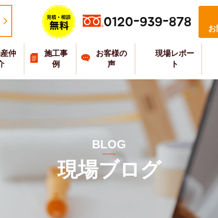
0120-939-878
お
動産仲
施工事
お客様の
現場レポー
介
例
声
ト
BLOG
現場ブログ