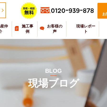
0120-939-878
お
動産仲
施工事
お客様の
現場レポー
介
例
声
ト
BLOG
現場ブログ