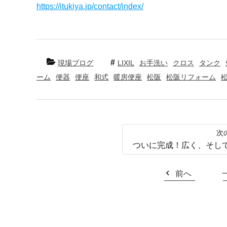
https://itukiya.jp/contact/index/
現場ブログ
LIXIL
お手洗い
クロス
タンク
ーム
便器
便座
和式
暖房便座
松阪
松阪リフォーム
ついに完成！広く、そし
前へ