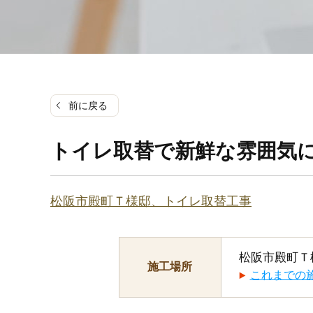
前に戻る
トイレ取替で新鮮な雰囲気に
松阪市殿町Ｔ様邸、トイレ取替工事
松阪市殿町Ｔ
施工場所
これまでの