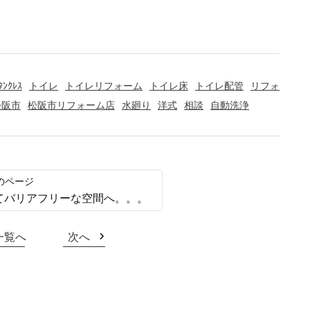
ﾀﾝｸﾚｽ
トイレ
トイレリフォーム
トイレ床
トイレ配管
リフォ
松阪市
松阪市リフォーム店
水廻り
洋式
相談
自動洗浄
てバリアフリーな空間へ。。。
一覧へ
次へ