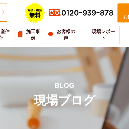
0120-939-878
お
動産仲
施工事
お客様の
現場レポー
介
例
声
ト
BLOG
現場ブログ