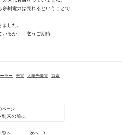
も余剰電力は売れるということで、
きました。
ているか、 乞うご期待！
ーラー
売電
太陽光発電
買電
ン到来の前に
一覧へ
次へ