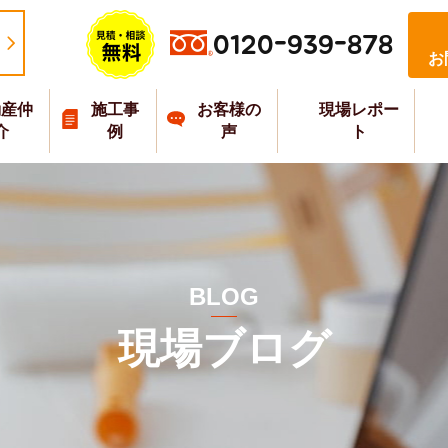
0120-939-878
お
動産仲
施工事
お客様の
現場レポー
介
例
声
ト
BLOG
現場ブログ