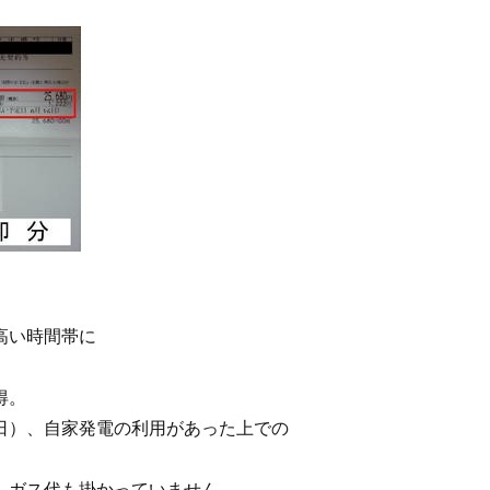
高い時間帯に
得。
日）、自家発電の利用があった上での
、ガス代も掛かっていません。