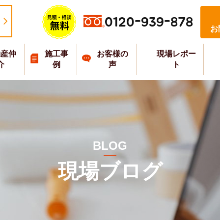
0120-939-878
お
動産仲
施工事
お客様の
現場レポー
介
例
声
ト
BLOG
現場ブログ