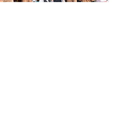
お問い合わせ・来店予約
簡単24時間受付中！
LINEで相談する
住まいづくりのことなら何でもお気軽に
電話する
メールする
お問い合わせください。営業電話は一切かけません。
お急ぎの方はご相談ください！
0120-939-878
営業時間/10：00～18：00 定休日/水曜日
お問い合わせ
LINE相談