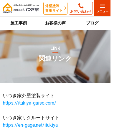
外壁塗装
専用サイト
お問い合わせ
施工事例
お客様の声
ブログ
LINK
関連リンク
いつき家外壁塗装サイト
https://itukiya-gaiso.com/
いつき家リクルートサイト
https://en-gage.net/itukiya