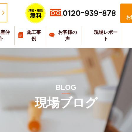
0120-939-878
お
動産仲
施工事
お客様の
現場レポー
介
例
声
ト
BLOG
現場ブログ