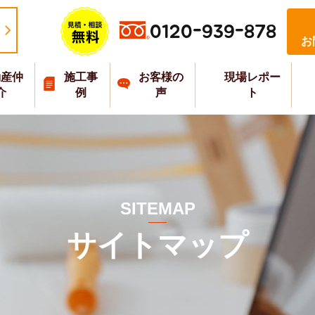
0120-939-878
お
動産仲
施工事
お客様の
現場レポー
介
例
声
ト
SITEMAP
サイトマップ