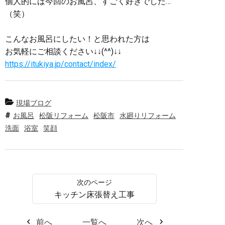
個人的には今回のお風呂、すごく好きでした…
（笑）
こんなお風呂にしたい！と思われた方は
お気軽にご相談ください↓↓(^^)↓↓
https://itukiya.jp/contact/index/
現場ブログ
お風呂
松阪リフォーム
松阪市
水廻りリフォーム
洗面
浴室
笑顔
キッチン床張替え工事
前へ
一覧へ
次へ