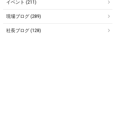
イベント (211)
現場ブログ (289)
社長ブログ (128)
お知らせ (27)
etc… (4)
簡単24時間受付中！
LINEで相談する
アーカイブ
電話する
メールする