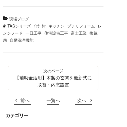
現場ブログ
TAGシリーズ
ｲﾝﾀｰﾎﾝ
キッチン
プチリフォーム
レ
ンジフード
一日工事
住宅設備工事
富士工業
換気
扇
自動洗浄機能
【補助金活用】木製の玄関を最新式に
取替・内窓設置
前へ
一覧へ
次へ
カテゴリー