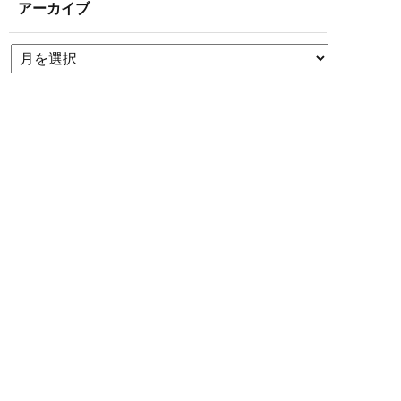
アーカイブ
簡単24時間受付中！
LINEで相談する
電話する
メールする