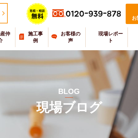
0120-939-878
お
動産仲
施工事
お客様の
現場レポー
介
例
声
ト
BLOG
現場ブログ