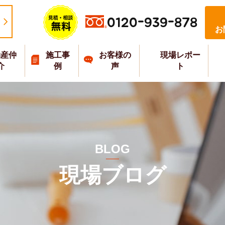
0120-939-878
お
動産仲
施工事
お客様の
現場レポー
介
例
声
ト
BLOG
現場ブログ