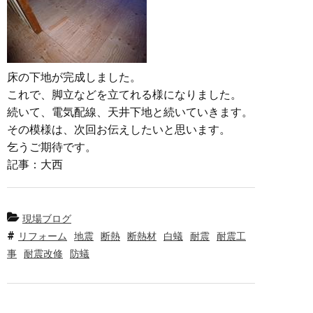
床の下地が完成しました。
これで、脚立などを立てれる様になりました。
続いて、電気配線、天井下地と続いていきます。
その模様は、次回お伝えしたいと思います。
乞うご期待です。
記事：大西
現場ブログ
リフォーム
地震
断熱
断熱材
白蟻
耐震
耐震工
事
耐震改修
防蟻