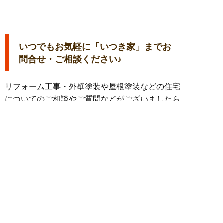
いつでもお気軽に「いつき家」までお
問合せ・ご相談ください♪
リフォーム工事・外壁塗装や屋根塗装などの住宅
についてのご相談やご質問などがございましたら
お気軽にご相談ください。
＞＞＞無料見積相談フォームはこちら＜＜＜
簡単24時間受付中！
LINEで相談する
施工事例
水廻りリフォーム
電話する
メールする
エコキュート
クッションフロア
クロス張り替え
ト
イレリフォーム
水廻りリフォーム
洗面
浴室