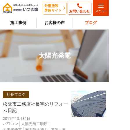
外壁塗装
専用サイト
お問い合わせ
施工事例
お客様の声
ブログ
太陽光発電
社長ブログ
松阪市工務店社長宅のリフォー
ム日記
2011年10月31日
パワコン
太陽光施工順序
太陽光発電
漏水防止施工
電気工事