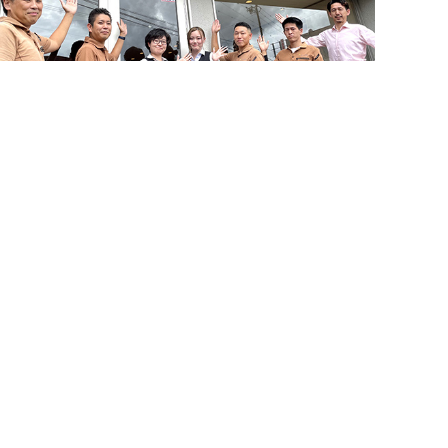
お問い合わせ・来店予約
簡単24時間受付中！
LINEで相談する
電話する
メールする
住まいづくりのことなら何でもお気軽に
お問い合わせください。営業電話は一切かけません。
お急ぎの方はご相談ください！
0120-939-878
営業時間/10：00～18：00 定休日/水曜日
お問い合わせ
LINE相談