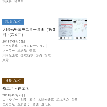
相談会
補助金
現場ブログ
太陽光発電モニター調査（第３
回・第４回）
2011年08月05日
オール電化
シュミレーション
ソーラー
単結晶
売電
太陽光発電
発電効率
節約
節電
買電
社長ブログ
省エネ～創エネ
2011年07月25日
エネルギー
創る
変換
太陽光発電
環境汚染
自然
自給自足
触れ合う
資源
進化版