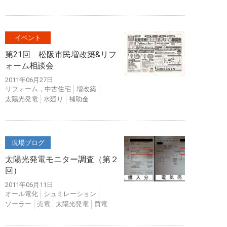
イベント
第21回 松阪市民増改築&リフ
ォーム相談会
2011年06月27日
リフォーム，中古住宅
増改築
太陽光発電
水廻り
補助金
現場ブログ
太陽光発電モニター調査（第２
回）
2011年06月11日
オール電化
シュミレーション
ソーラー
売電
太陽光発電
買電