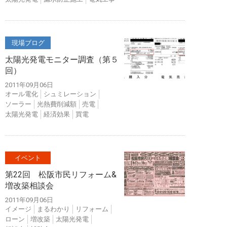
現場ブログ
太陽光発電モニター調査（第５
回）
2011年09月06日
オール電化
シュミレーション
ソーラー
光熱費削減額
売電
太陽光発電
経済効果
買電
イベント
第22回 松阪市民リフォーム&
増改築相談会
2011年09月06日
イメージ
まるわかり
リフォーム
ローン
増改築
太陽光発電