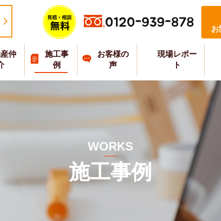
0120-939-878
お
動産仲
施工事
お客様の
現場レポー
介
例
声
ト
WORKS
施工事例