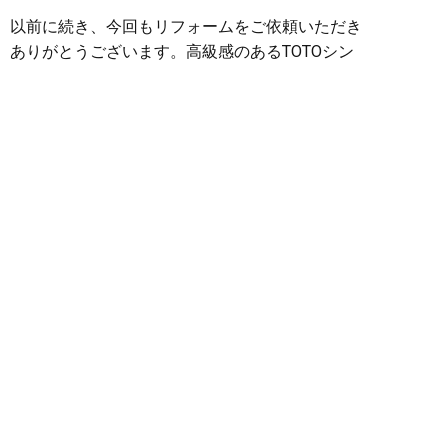
以前に続き、今回もリフォームをご依頼いただき
ありがとうございます。高級感のあるTOTOシン
ラのお風呂で、これからのバスタイムも格段に楽
しめるはずです。お話しいただいた外壁の件も、
またお見積りさせてください。これからもどうぞ
よろしくお願いいたします。
簡単24時間受付中！
LINEで相談する
施工事例
水廻りリフォーム
電話する
メールする
TOTO
お風呂
クロス
リフォーム
内装
松阪リフ
ォーム
水廻り
水廻りメーカー最新
水廻りリフォー
ム
洗面
浴室
快適性が格段にアップ！2階トイレ新