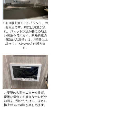
TOTO最上位モデル「シンラ」の
お風呂です。肩にはお湯が流
れ、ジェット水流が腰に心地よ
い刺激を与えます。断熱構造の
「魔法びん浴槽」は、4時間以上
経ってもあたたかさが続きま
す。
ご要望の大型モニターを設置。
優雅な気分でお好きなテレビや
動画をご覧いただける、まさに
極上のスパ体験が楽しめます。