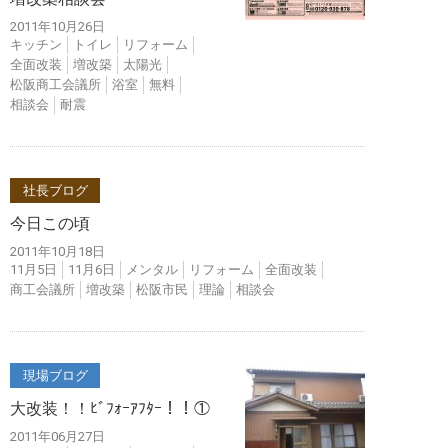
2011年10月26日
キッチン
トイレ
リフォーム
全面改装
増改築
太陽光
松阪商工会議所
浴室
無料
相談会
耐震
社長ブログ
今日この頃
2011年10月18日
11月5日
11月6日
メンタル
リフォーム
全面改装
商工会議所
増改築
松阪市民
理論
相談会
現場ブログ
大改装！！ﾋﾞﾌｫｰｱﾌﾀｰ！！①
2011年06月27日