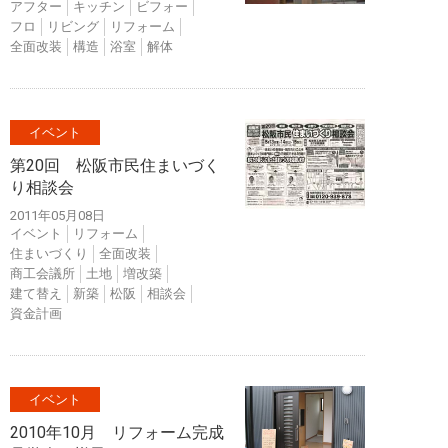
アフター
キッチン
ビフォー
フロ
リビング
リフォーム
全面改装
構造
浴室
解体
イベント
第20回 松阪市民住まいづく
り相談会
2011年05月08日
イベント
リフォーム
住まいづくり
全面改装
商工会議所
土地
増改築
建て替え
新築
松阪
相談会
資金計画
イベント
2010年10月 リフォーム完成