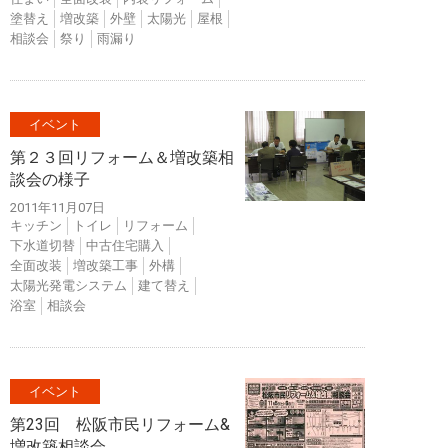
塗替え
増改築
外壁
太陽光
屋根
相談会
祭り
雨漏り
イベント
第２３回リフォーム＆増改築相
談会の様子
2011年11月07日
キッチン
トイレ
リフォーム
下水道切替
中古住宅購入
全面改装
増改築工事
外構
太陽光発電システム
建て替え
浴室
相談会
イベント
第23回 松阪市民リフォーム&
増改築相談会