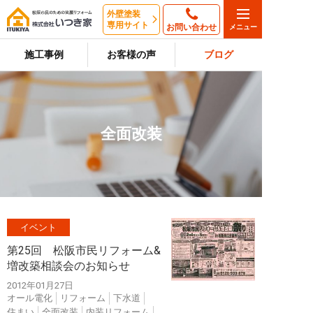
外壁塗装
専用サイト
お問い合わせ
施工事例
お客様の声
ブログ
全面改装
イベント
第25回 松阪市民リフォーム&
増改築相談会のお知らせ
2012年01月27日
オール電化
リフォーム
下水道
住まい
全面改装
内装リフォーム