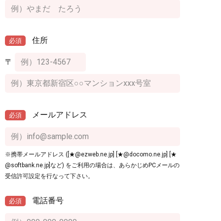
住所
必須
〒
メールアドレス
必須
※携帯メールアドレス ([★@ezweb.ne.jp] [★@docomo.ne.jp] [★
@softbank.ne.jp]など) をご利用の場合は、あらかじめPCメールの
受信許可設定を行なって下さい。
電話番号
必須