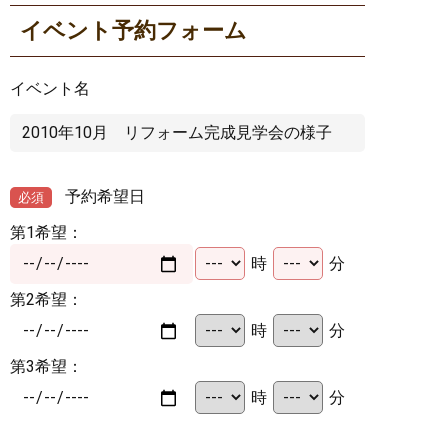
イベント予約フォーム
イベント名
予約希望日
必須
第1希望：
時
分
第2希望：
時
分
第3希望：
時
分