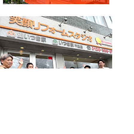
簡単24時間受付中！
LINEで相談する
お問い合わせ・来店予約
電話する
メールする
住まいづくりのことなら何でもお気軽に