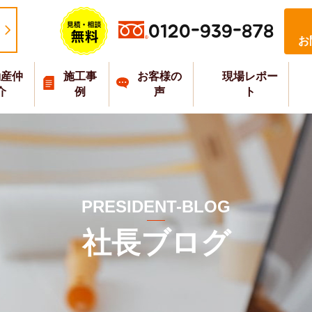
0120-939-878
お
動産仲
施工事
お客様の
現場レポー
介
例
声
ト
PRESIDENT-BLOG
社長ブログ