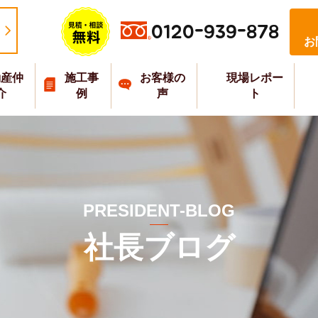
0120-939-878
お
動産仲
施工事
お客様の
現場レポー
介
例
声
ト
PRESIDENT-BLOG
社長ブログ