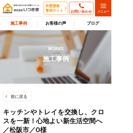
外壁塗装
専用サイト
お問い合わせ
施工事例
お客様の声
ブログ
WORKS
施工事例
前に戻る
キッチンやトレイを交換し、クロ
スを一新！心地よい新生活空間へ
／松阪市／O様