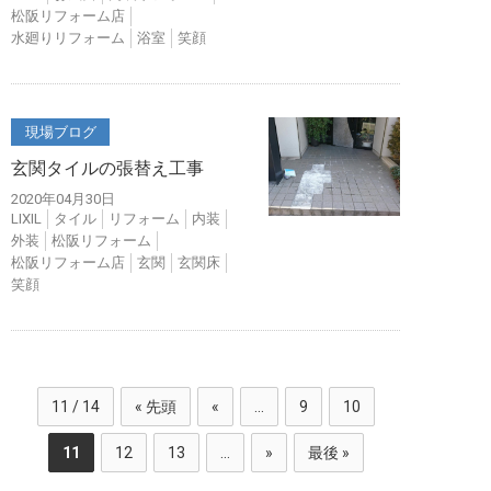
松阪リフォーム店
水廻りリフォーム
浴室
笑顔
現場ブログ
玄関タイルの張替え工事
2020年04月30日
LIXIL
タイル
リフォーム
内装
外装
松阪リフォーム
松阪リフォーム店
玄関
玄関床
笑顔
11 / 14
« 先頭
«
...
9
10
11
12
13
...
»
最後 »