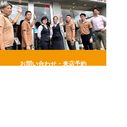
お問い合わせ・来店予約
住まいづくりのことなら何でもお気軽に
お問い合わせください。営業電話は一切かけません。
お急ぎの方はご相談ください！
0120-939-878
簡単24時間受付中！
LINEで相談する
電話する
メールする
営業時間/10：00～18：00 定休日/水曜日
お問い合わせ
LINE相談