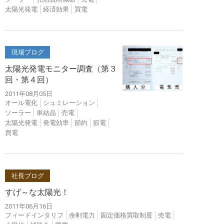
太陽光発電
経済効果
買電
現場ブログ
太陽光発電モニター調査（第３
回・第４回）
2011年08月05日
オール電化
シュミレーション
ソーラー
単結晶
売電
太陽光発電
発電効率
節約
節電
買電
社長ブログ
すげ～な太陽光！
2011年06月16日
フィードインタリフ
余剰電力
固定価格買取制度
売電