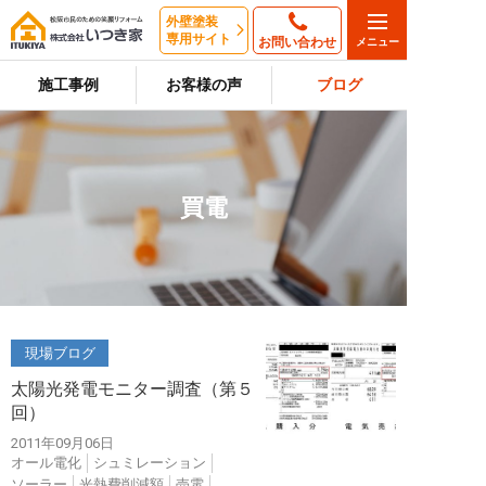
外壁塗装
専用サイト
お問い合わせ
施工事例
お客様の声
ブログ
買電
現場ブログ
太陽光発電モニター調査（第５
回）
2011年09月06日
オール電化
シュミレーション
ソーラー
光熱費削減額
売電