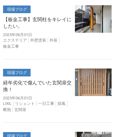
現場ブログ
【板金工事】玄関柱をキレイに
したい。
2025年06月01日
エクステリア
外壁塗装
外装
板金工事
現場ブログ
経年劣化で傷んでいた玄関扉交
換！
2025年06月01日
LIXIL
リシェント
一日工事
採風
断熱
玄関扉
現場ブログ