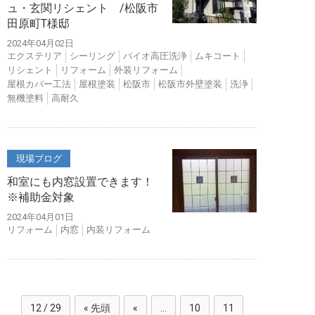
ュ・玄関リシェント /松阪市
田原町T様邸
2024年04月02日
エクステリア
シーリング
バイオ高圧洗浄
ムキコート
リシェント
リフォーム
外装リフォーム
屋根カバー工法
屋根塗装
松阪市
松阪市外壁塗装
洗浄
無機塗料
高耐久
現場ブログ
和室にも内窓設置できます！
※補助金対象
2024年04月01日
リフォーム
内窓
内装リフォーム
12 / 29
« 先頭
«
...
10
11