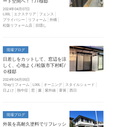
ート空間へ！！/T様邸
2024年04月07日
LIXIL
エクステリア
フェンス
プライバシー
リフォーム
外構
松阪リフォーム店
目隠し
現場ブログ
日差しをカットして、窓辺を涼
しく、心地よく/松阪市下村町/
Ｏ様邸
2024年04月05日
1Dayリフォーム
LIXIL
オーニング
スタイルシェード
日よけ
熱中症
窓
簾
紫外線
葦簀
西日
現場ブログ
外装を高耐久塗料でリフレッシ