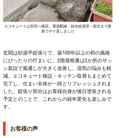
エコキュートは別宅へ移設。電源配線・給水給湯管・架台まで新
規でやり直しました
玄関は杉源平鎧張りで、築100年以上の和の風格
にぴったりの佇まいに。2階屋根裏は2か所のサッ
シ新設で風通しが大きく改善し、湿気の悩みも軽
減。エコキュート移設・キッチン取替もまとめて
完了し、住まい全体が一段とリフレッシュされま
した。鎧張り部分はお客様自身が後日塗装される
予定とのことで、これからの経年変化も楽しみで
す。
お客様の声