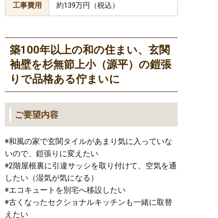
工事費用
約139万円（税込）
築100年以上の和の住まい、玄関
袖壁を杉無節上小（源平）の鎧張
りで品格ある佇まいに
ご要望内容
◉和風の家で玄関タイルがあまり気に入っていな
いので、鎧張りに変えたい
◉2階屋根裏に引違サッシを取り付けて、空気を通
したい（湿気が気になる）
◉エコキュートを別宅へ移設したい
◉古くなったセクショナルキッチンも一緒に取替
えたい