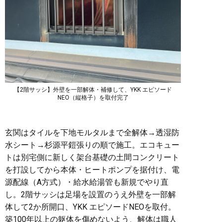
【2階サッシ】外壁を一部解体・補修して、YKK エピソード
NEO（縦格子）を取付完了
玄関はタイルを下地モルタルまで全解体→透湿防
水シート→杉源平鎧張りの順で施工。エコキュー
トは別宅側に新しく架台基礎の土間コンクリート
を打設してから本体・ヒートポンプを据付け、電
源配線（A方式）・給水給湯管も新規でやり直
し。2階サッシは足場を設置のうえ外壁を一部解
体して2か所開口、YKK エピソードNEOを取付。
築100年以上の躯体を傷めないよう、解体は職人