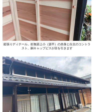
鎧張りディテール。杉無節上小（源平）の赤身と白太のコントラ
スト、銅キャップビスが目を引きます