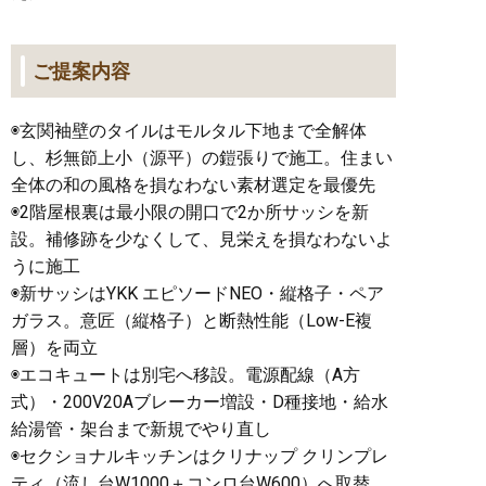
ご提案内容
◉玄関袖壁のタイルはモルタル下地まで全解体
し、杉無節上小（源平）の鎧張りで施工。住まい
全体の和の風格を損なわない素材選定を最優先
◉2階屋根裏は最小限の開口で2か所サッシを新
設。補修跡を少なくして、見栄えを損なわないよ
うに施工
◉新サッシはYKK エピソードNEO・縦格子・ペア
ガラス。意匠（縦格子）と断熱性能（Low-E複
層）を両立
◉エコキュートは別宅へ移設。電源配線（A方
式）・200V20Aブレーカー増設・D種接地・給水
給湯管・架台まで新規でやり直し
◉セクショナルキッチンはクリナップ クリンプレ
ティ（流し台W1000＋コンロ台W600）へ取替。