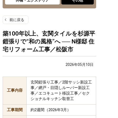
外構・エクステリア
その他
前に戻る
築100年以上、玄関タイルを杉源平
鎧張りで“和の風格”へ ── N様邸 住
宅リフォーム工事／松阪市
2026年05月10日
玄関鎧張り工事／2階サッシ新設工
事／網戸・目隠しルーバー新設工
工事内容
事／エコキュート移設工事／セク
ショナルキッチン取替工
工事期間
約2週間（2026年3月）