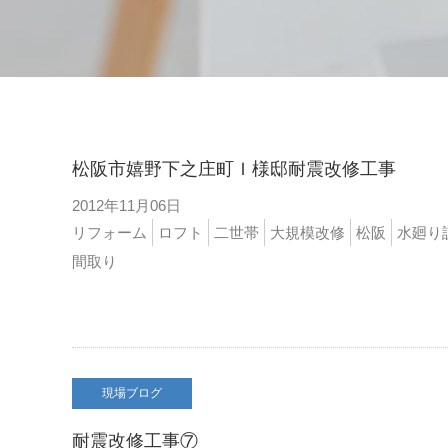
松阪市嬉野下之庄町Ｉ様邸耐震改修工事
2012年11月06日
リフォーム
ロフト
二世帯
大規模改修
松阪
水廻り
間取り
現場ブログ
耐震改修工事⑦