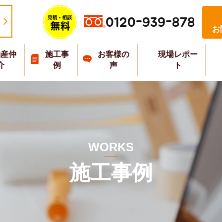
0120-939-878
お
動産仲
施工事
お客様の
現場レポー
介
例
声
ト
WORKS
施工事例