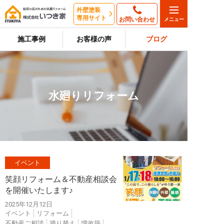
外壁塗装
専用サイト
お問い合わせ
施工事例
お客様の声
ブログ
水廻りリフォーム
イベント
笑顔リフォーム＆不動産相談会
を開催いたします♪
2025年12月12日
イベント
リフォーム
不動産ご相談
塗り替え
増改築