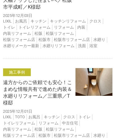
大幅アップした住まいへ／松阪
市平成町／K様邸
2025年12月03日
LIXIL
お風呂
キッチン
キッチンリフォーム
クロス
トイレ
トイレリフォーム
リフォーム
内装
内装リフォーム
松阪
松阪リフォーム
松阪リフォーム店
松阪市
松阪市リフォーム店
水廻り
水廻りメーカー最新
水廻りリフォーム
洗面
浴室
施工事例
遠方からのご依頼でも安心！こ
まめな情報共有で進めた内装＆
水廻りリフォーム／三重県／T
様邸
2025年12月01日
LIXIL
TOTO
お風呂
キッチン
クロス
トイレ
トイレリフォーム
リフォーム
中古住宅
内装リフォーム
松阪
松阪リフォーム
松阪リフォーム店
松阪市
松阪市リフォーム店
水廻り