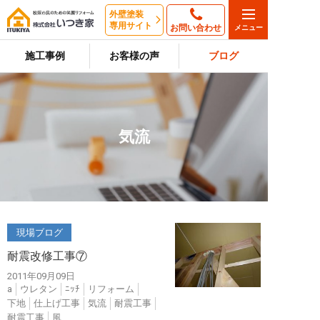
外壁塗装
専用サイト
お問い合わせ
施工事例
お客様の声
ブログ
気流
現場ブログ
耐震改修工事⑦
2011年09月09日
a
ウレタン
ﾆｯﾁ
リフォーム
下地
仕上げ工事
気流
耐震工事
耐震工事
風