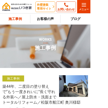
外壁塗装
専用サイト
お問い合わせ
施工事例
お客様の声
ブログ
WORKS
施工事例
施工事例
築44年、二度目の塗り替え
で“もう一度きれいに”長く守れ
る外装へ／屋上防水・洗面まで
トータルリフォーム／松阪市船江町 奥川様邸