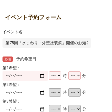
イベント予約フォーム
イベント名
予約希望日
必須
第1希望：
時
分
第2希望：
時
分
第3希望：
時
分