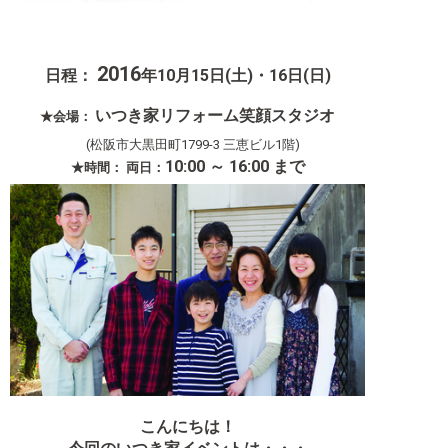
2016
日程：
年
10
月
15
日(
土
)
・
16
日(
日
)
いつき家リフォーム笑顔スタジオ
★会場：
(松阪市大黒田町1799-3 三恵ビル1階
)
10:00 ～
16:00 まで
★時間： 両日
：
こんにちは！