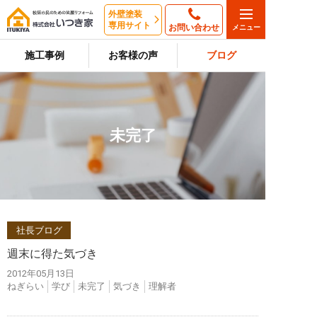
外壁塗装
専用サイト
お問い合わせ
施工事例
お客様の声
ブログ
未完了
社長ブログ
週末に得た気づき
2012年05月13日
ねぎらい
学び
未完了
気づき
理解者