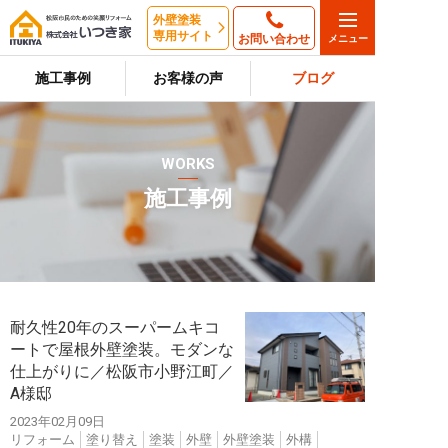
外壁塗装
専用サイト
お問い合わせ
施工事例
お客様の声
ブログ
WORKS
施工事例
耐久性20年のスーパームキコ
ートで屋根外壁塗装。モダンな
仕上がりに／松阪市小野江町／
A様邸
2023年02月09日
リフォーム
塗り替え
塗装
外壁
外壁塗装
外構