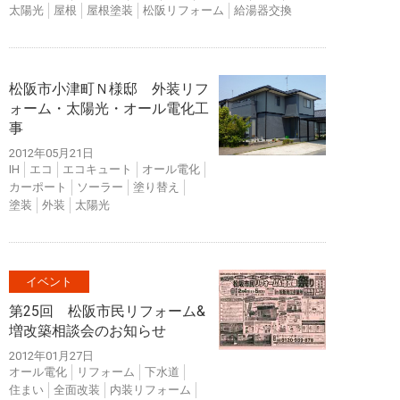
太陽光
屋根
屋根塗装
松阪リフォーム
給湯器交換
松阪市小津町Ｎ様邸 外装リフ
ォーム・太陽光・オール電化工
事
2012年05月21日
IH
エコ
エコキュート
オール電化
カーポート
ソーラー
塗り替え
塗装
外装
太陽光
イベント
第25回 松阪市民リフォーム&
増改築相談会のお知らせ
2012年01月27日
オール電化
リフォーム
下水道
住まい
全面改装
内装リフォーム