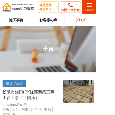
外壁塗装
専用サイト
お問い合わせ
施工事例
お客様の声
ブログ
土台
現場ブログ
松阪市鎌田町K様邸新築工事
土台工事（１階床）
2012年06月07日
合板
土台
基礎
床ﾊﾟﾈﾙ
断熱
新築
養生