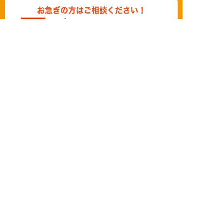
お急ぎの方はご相談ください！
0120-939-878
営業時間/10：00～18：00 定休日/水曜日
お問い合わせ
LINE相談
簡単24時間受付中！
LINEで相談する
電話する
メールする
©
2026 株式会社いつき家
Created by
CyberIntelligence