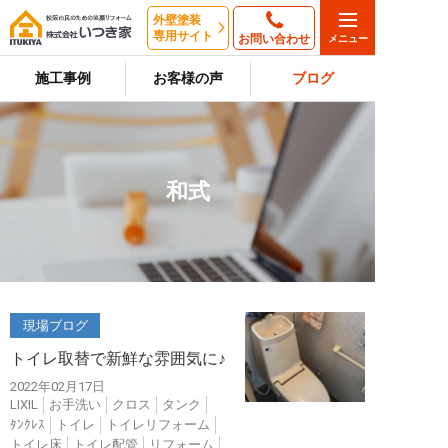
外壁塗装
専用サイト
お問い合わせ
施工事例
お客様の声
ブログ
和式
現場ブログ
トイレ取替で新鮮な雰囲気に♪
2022年02月17日
LIXIL
お手洗い
クロス
タンク
ﾀﾝｸﾚｽ
トイレ
トイレリフォーム
トイレ床
トイレ配管
リフォーム