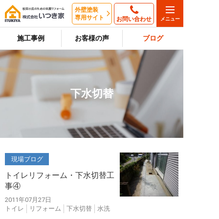
外壁塗装
専用サイト
お問い合わせ
施工事例
お客様の声
ブログ
下水切替
現場ブログ
トイレリフォーム・下水切替工
事④
2011年07月27日
トイレ
リフォーム
下水切替
水洗