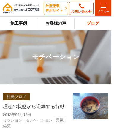
外壁塗装
専用サイト
お問い合わせ
施工事例
お客様の声
ブログ
モチベーション
社長ブログ
理想の状態から逆算する行動
2012年08月18日
ミッション
モチベーション
元気
笑顔