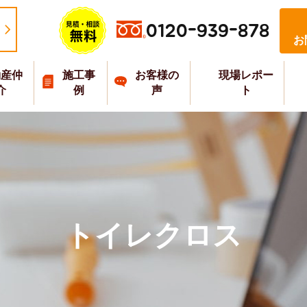
0120-939-878
お
動産仲
施工事
お客様の
現場レポー
介
例
声
ト
トイレクロス