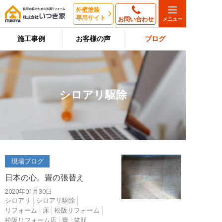
外壁塗装
専用サイト
お問い合わせ
施工事例
お客様の声
ブログ
シロアリ駆除
現場ブログ
日本の心。畳の張替え
2020年01月30日
シロアリ
シロアリ駆除
リフォーム
床
松阪リフォーム
松阪リフォーム店
畳
笑顔