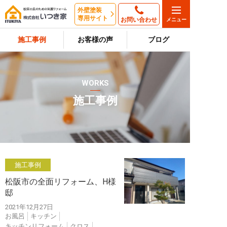
外壁塗装
専用サイト
お問い合わせ
施工事例
お客様の声
ブログ
WORKS
施工事例
施工事例
松阪市の全面リフォーム、H様
邸
2021年12月27日
お風呂
キッチン
キッチンリフォーム
クロス