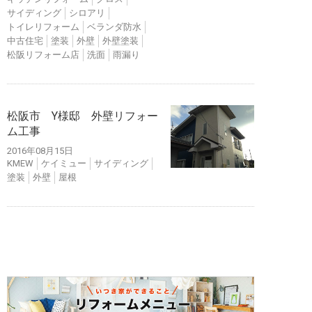
サイディング
シロアリ
トイレリフォーム
ベランダ防水
中古住宅
塗装
外壁
外壁塗装
松阪リフォーム店
洗面
雨漏り
松阪市 Y様邸 外壁リフォー
ム工事
2016年08月15日
KMEW
ケイミュー
サイディング
塗装
外壁
屋根