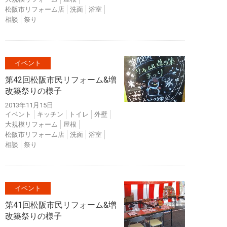
松阪市リフォーム店
洗面
浴室
相談
祭り
イベント
第42回松阪市民リフォーム&増
改築祭りの様子
2013年11月15日
イベント
キッチン
トイレ
外壁
大規模リフォーム
屋根
松阪市リフォーム店
洗面
浴室
相談
祭り
イベント
第41回松阪市民リフォーム&増
改築祭りの様子