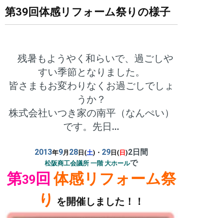
第39回体感リフォーム祭りの様子
残暑もようやく和らいで、過ごしや
すい季節となりました。
皆さまもお変わりなくお過ごしでしょ
うか？
株式会社いつき家の南平（なんぺい）
です。先日
…
2013
9
28
29
2日間
年
月
日(
土
)
・
日(
日
)
で
松阪商工会議所 一階 大ホール
第
回
体感リフォーム祭
39
り
を開催しました！！