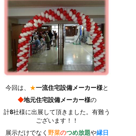
今回は、
★
一流住宅設備メーカー様
と
◆
地元住宅設備メーカー様
の
計
8
社様に出展して頂きました。有難う
ございます！！
展示だけでなく
野菜
の
つめ放題
や
縁日