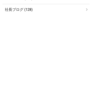
社長ブログ (128)
お知らせ (27)
etc… (4)
簡単24時間受付中！
アーカイブ
LINEで相談する
電話する
メールする