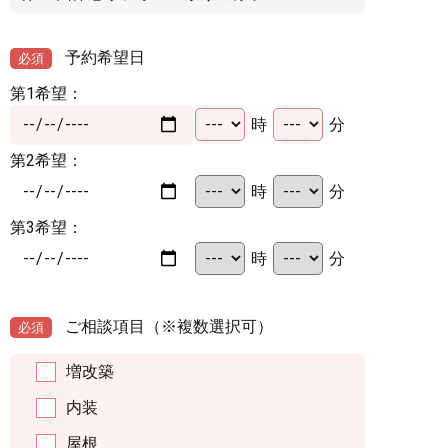
予約希望日
必須
第1希望：
時
分
第2希望：
時
分
第3希望：
時
分
ご相談項目
（※複数選択可）
必須
増改築
内装
屋根