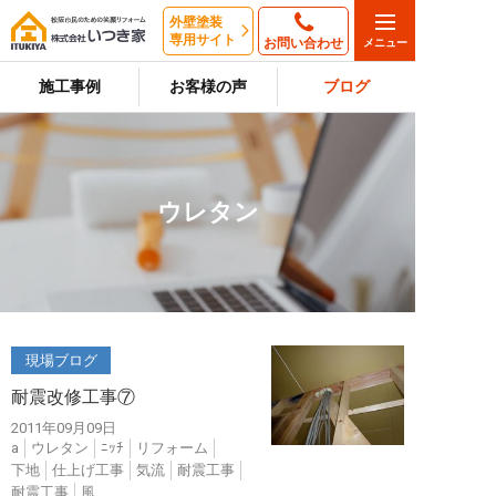
外壁塗装
専用サイト
お問い合わせ
施工事例
お客様の声
ブログ
ウレタン
現場ブログ
耐震改修工事⑦
2011年09月09日
a
ウレタン
ﾆｯﾁ
リフォーム
下地
仕上げ工事
気流
耐震工事
耐震工事
風