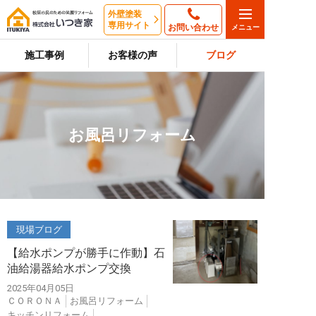
外壁塗装
専用サイト
お問い合わせ
施工事例
お客様の声
ブログ
お風呂リフォーム
現場ブログ
【給水ポンプが勝手に作動】石
油給湯器給水ポンプ交換
2025年04月05日
ＣＯＲＯＮＡ
お風呂リフォーム
キッチンリフォーム